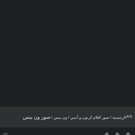
صور ون بيس
4/9
الرئيسية
/
صور افلام كرتون و أنمي
/
ون بيس
/