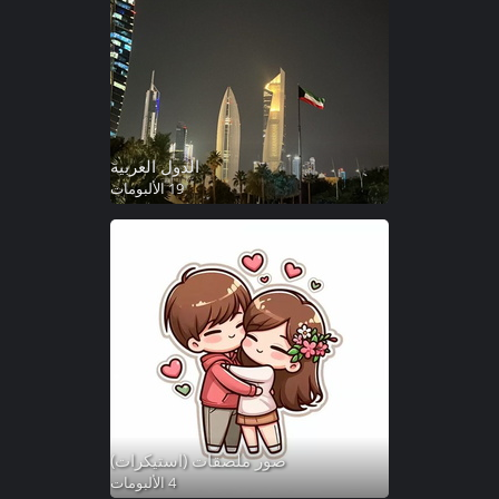
الدول العربية
19 الألبومات
صور ملصقات (استيكرات)
4 الألبومات