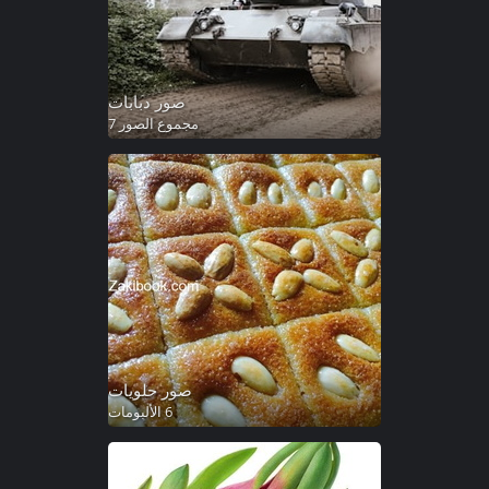
صور دبابات
مجموع الصور 7
صور حلويات
6 الألبومات