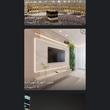
صور مساجد
3 الألبومات
صور أجهزة كهربائية
9 الألبومات