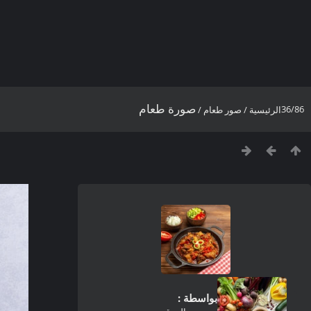
صورة طعام
36/86
الرئيسية
/
صور طعام
/
بواسطة :