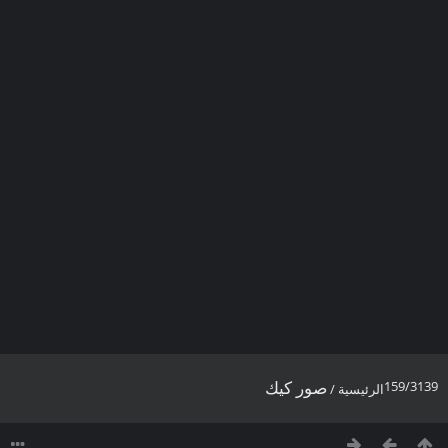
صور كيك
159/3139
الرئيسية
/