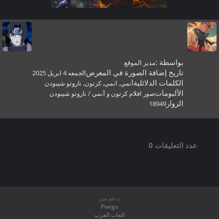
بواسطة :
مدير الموقع
تاريخ إضافة الصورة في المعرض
الجمعه 4 ابريل 2025
الكلمات الدلائلية
أنمي
,
انمي
,
كرتون
,
ناروتو شيبودن
الألبومات
صور افلام كرتون و أنمي
/
ناروتو شيبودن
الزوار
18949
عدد التعليقات 0
بدعم من
Piwigo
العاب العرب