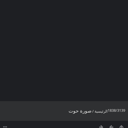
صورة حوت
1838/3139
الرئيسية
/