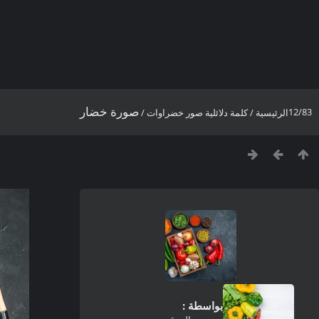
صورة خضار
12/83
الرئيسية
/
كلمة دلائلية
صور خضراوات
/
بواسطة :