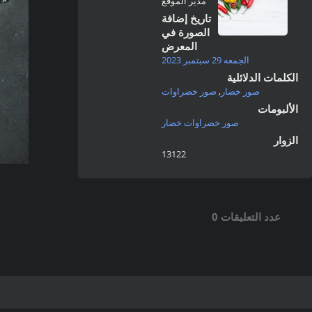
مدير الموقع
تاريخ إضافة
الصورة في
المعرض
الجمعه 29 سبتمبر 2023
الكلمات الدلائلية
صور خضار
,
صور خضراوات
الألبومات
صور خضراوات خضار
الزوار
13122
عدد التعليقات 0