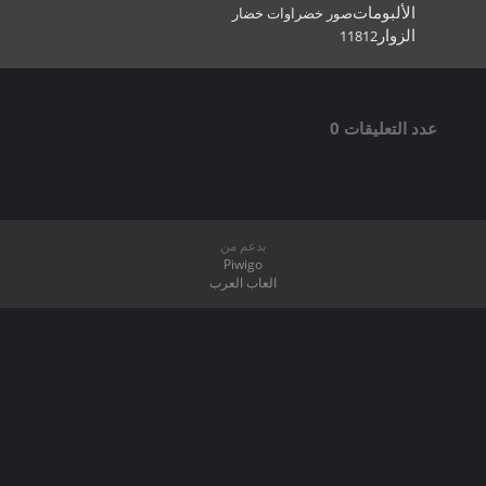
الألبومات
صور خضراوات خضار
الزوار
11812
عدد التعليقات 0
بدعم من
Piwigo
العاب العرب