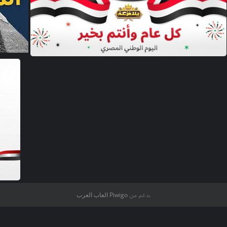
صور اليوم الوطني المصري
صور ال
بدعم من
Piwigo
العاب العرب
صو